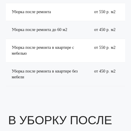
В УБОРКУ ПОСЛЕ
Уборка после ремонта
от 550 р. м2
РЕМОНТА ВХОДИТ:
Уборка после ремонта до 60 м2
от 450 р. м2
Оттираем сложные места от цемента,
Уборка после ремонта в квартире с
от 550 р. м2
краски и побелки
мебелью
С окон убираем заводские наклейки,
скотч и клей
Уборка после ремонта в квартире без
от 450 р. м2
Убираем строительную пыль и крошку
мебели
Продуваем радиаторы от цемента
и пыли
Выносим негабаритный мусор
Убираем пыль во всей квартире
Моем пол несколько раз