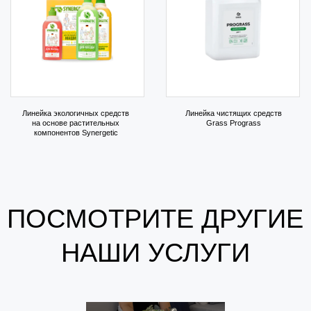
на обработку персональных данных в соответствии с
политикой конфиденциальности
+7 999 804 15 56
ideal.one1@yandex.ru
г. Москва, ул. Дмитрия Ульянова 7Б
г. Москва, ул. Вавилова 66,
ТЦ “Триумфальный”, 3 эт.
iDeal.One
Клининговая компания
НАВИГАЦИЯ
Услуги