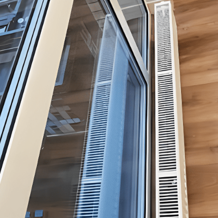
Профессиональный
Парогенератор Karcher
пылесос Karcher
Линейка профессиональных
Линейка средств для поверхностей
средств для уборки IPAX
Buzil
Линейка экологичных средств
Линейка чистящих средств
на основе растительных
Grass Prograss